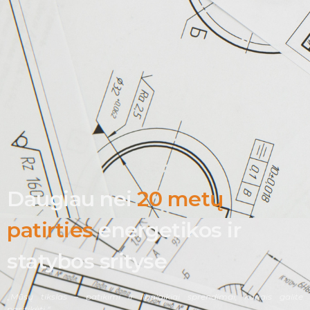
Daugiau nei
20 metų
patirties
energetikos ir
statybos srityse
„Mūsų tikslas – patikimi ir ilgalaikiai sprendimai, kuriais galite
pasitikėti.“