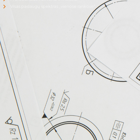
Visas paslaugų spektras „vienose rankose“