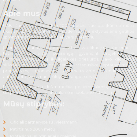
Apie mus
UAB „Janta“ veiklą pradėjo 2004 metais. Nuo pat įkūrimo mūsų
tikslas – užtikrinti patikimus, modernius ir efektyvius energetikos
sprendimus tiek privačiam, tiek verslo sektoriui.
Įmonės komandą sudaro aukštos kvalifikacijos inžinieriai ir
technikos specialistai, pasirengę įgyvendinti projektus nuo
pirminės konsultacijos iki ilgalaikės priežiūros. Savo klientams
siūlome ne tik įrangą, bet ir visapusišką aptarnavimą –
projektavimą, montavimą, automatizavimo sprendimus bei
autorizuotą „Viessmann“ šildymo įrangos servisą.
Per daugiau nei du dešimtmečius pelnėme klientų pasitikėjimą
dėl profesionalumo, punktualumo ir nuolatinio tobulėjimo.
Mūsų stiprybės:
Oficiali partnerystė su „Viessmann“
Patirtis nuo 2004 metų
Profesionalūs inžinieriai ir meistrai